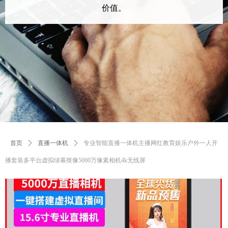
价值。
首页
ꄲ
直播一体机
ꄲ
专业智能直播一体机主播网红教育娱乐户外一人开
播套装多平台虚拟绿幕抠像5000万像素相机4k无线屏