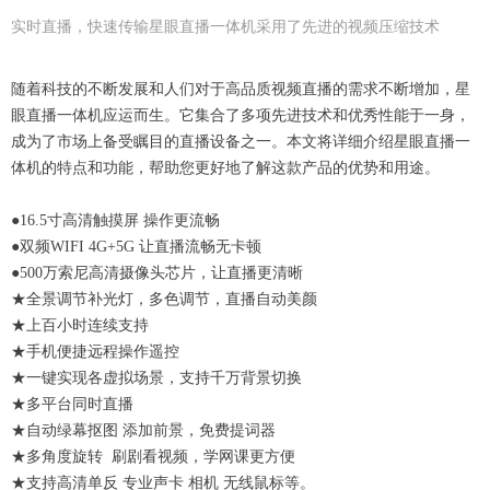
实时直播，快速传输星眼直播一体机采用了先进的视频压缩技术
随着科技的不断发展和人们对于高品质视频直播的需求不断增加，星
眼直播一体机应运而生。它集合了多项先进技术和优秀性能于一身，
成为了市场上备受瞩目的直播设备之一。本文将详细介绍星眼直播一
体机的特点和功能，帮助您更好地了解这款产品的优势和用途。
●16.5寸高清触摸屏 操作更流畅
●双频WIFI 4G+5G 让直播流畅无卡顿
●500万索尼高清摄像头芯片，让直播更清晰
★全景调节补光灯，多色调节，直播自动美颜
★上百小时连续支持
★手机便捷远程操作遥控
★一键实现各虚拟场景，支持千万背景切换
★多平台同时直播
★自动绿幕抠图 添加前景，免费提词器
★多角度旋转 刷剧看视频，学网课更方便
★支持高清单反 专业声卡 相机 无线鼠标等。